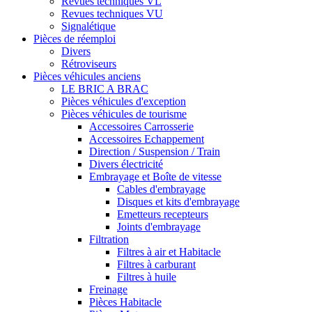
Revues techniques VL
Revues techniques VU
Signalétique
Pièces de réemploi
Divers
Rétroviseurs
Pièces véhicules anciens
LE BRIC A BRAC
Pièces véhicules d'exception
Pièces véhicules de tourisme
Accessoires Carrosserie
Accessoires Echappement
Direction / Suspension / Train
Divers électricité
Embrayage et Boîte de vitesse
Cables d'embrayage
Disques et kits d'embrayage
Emetteurs recepteurs
Joints d'embrayage
Filtration
Filtres à air et Habitacle
Filtres à carburant
Filtres à huile
Freinage
Pièces Habitacle