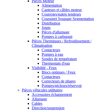
Pièces Moteur
Alimentation
Capteurs et câbles moteur
Courroies/galets tendeurs
Coussinet Soupape Segmentation
Distribution
Joints
Pièces d'allumage
Pompes à carburant
Pièces Thermiques / Refroidissement /
Climatisation
Contacteurs
Pompes à eau
Sondes de température
Thermostats d'eau
Visibilité - Feux
Blocs optiques / Feux
Contacteurs
Correcteurs de phares
Pompes/gicleurs/réservoir
Pièces véhicules utilitaires
Accessoires échappement
Allumage
Cables
Direction/suspension