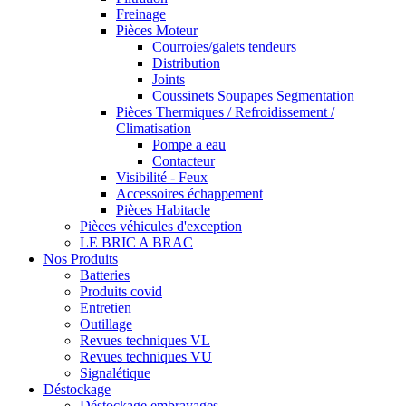
Freinage
Pièces Moteur
Courroies/galets tendeurs
Distribution
Joints
Coussinets Soupapes Segmentation
Pièces Thermiques / Refroidissement /
Climatisation
Pompe a eau
Contacteur
Visibilité - Feux
Accessoires échappement
Pièces Habitacle
Pièces véhicules d'exception
LE BRIC A BRAC
Nos Produits
Batteries
Produits covid
Entretien
Outillage
Revues techniques VL
Revues techniques VU
Signalétique
Déstockage
Déstockage embrayages