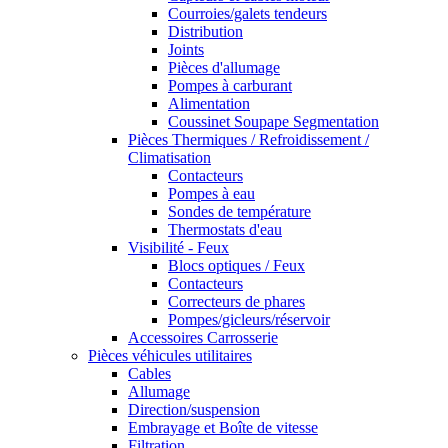
Courroies/galets tendeurs
Distribution
Joints
Pièces d'allumage
Pompes à carburant
Alimentation
Coussinet Soupape Segmentation
Pièces Thermiques / Refroidissement /
Climatisation
Contacteurs
Pompes à eau
Sondes de température
Thermostats d'eau
Visibilité - Feux
Blocs optiques / Feux
Contacteurs
Correcteurs de phares
Pompes/gicleurs/réservoir
Accessoires Carrosserie
Pièces véhicules utilitaires
Cables
Allumage
Direction/suspension
Embrayage et Boîte de vitesse
Filtration