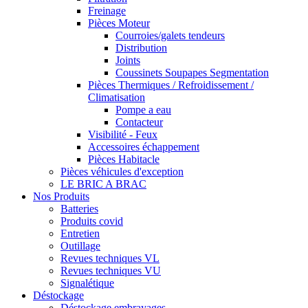
Freinage
Pièces Moteur
Courroies/galets tendeurs
Distribution
Joints
Coussinets Soupapes Segmentation
Pièces Thermiques / Refroidissement /
Climatisation
Pompe a eau
Contacteur
Visibilité - Feux
Accessoires échappement
Pièces Habitacle
Pièces véhicules d'exception
LE BRIC A BRAC
Nos Produits
Batteries
Produits covid
Entretien
Outillage
Revues techniques VL
Revues techniques VU
Signalétique
Déstockage
Déstockage embrayages