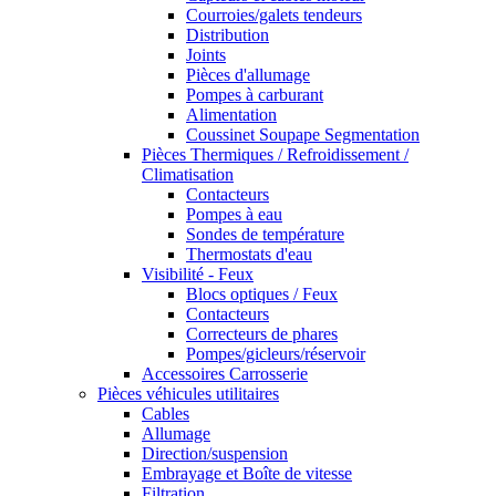
Courroies/galets tendeurs
Distribution
Joints
Pièces d'allumage
Pompes à carburant
Alimentation
Coussinet Soupape Segmentation
Pièces Thermiques / Refroidissement /
Climatisation
Contacteurs
Pompes à eau
Sondes de température
Thermostats d'eau
Visibilité - Feux
Blocs optiques / Feux
Contacteurs
Correcteurs de phares
Pompes/gicleurs/réservoir
Accessoires Carrosserie
Pièces véhicules utilitaires
Cables
Allumage
Direction/suspension
Embrayage et Boîte de vitesse
Filtration