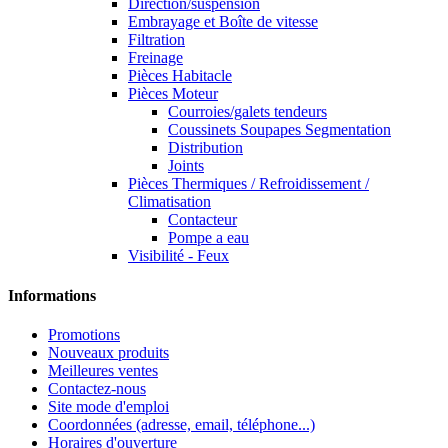
Direction/suspension
Embrayage et Boîte de vitesse
Filtration
Freinage
Pièces Habitacle
Pièces Moteur
Courroies/galets tendeurs
Coussinets Soupapes Segmentation
Distribution
Joints
Pièces Thermiques / Refroidissement /
Climatisation
Contacteur
Pompe a eau
Visibilité - Feux
Informations
Promotions
Nouveaux produits
Meilleures ventes
Contactez-nous
Site mode d'emploi
Coordonnées (adresse, email, téléphone...)
Horaires d'ouverture