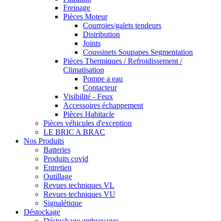
Freinage
Pièces Moteur
Courroies/galets tendeurs
Distribution
Joints
Coussinets Soupapes Segmentation
Pièces Thermiques / Refroidissement /
Climatisation
Pompe a eau
Contacteur
Visibilité - Feux
Accessoires échappement
Pièces Habitacle
Pièces véhicules d'exception
LE BRIC A BRAC
Nos Produits
Batteries
Produits covid
Entretien
Outillage
Revues techniques VL
Revues techniques VU
Signalétique
Déstockage
Déstockage embrayages