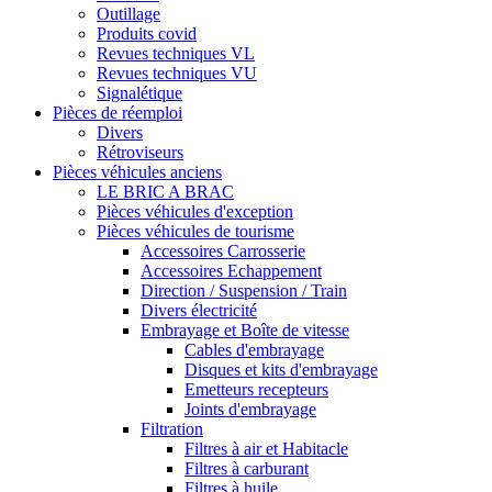
Outillage
Produits covid
Revues techniques VL
Revues techniques VU
Signalétique
Pièces de réemploi
Divers
Rétroviseurs
Pièces véhicules anciens
LE BRIC A BRAC
Pièces véhicules d'exception
Pièces véhicules de tourisme
Accessoires Carrosserie
Accessoires Echappement
Direction / Suspension / Train
Divers électricité
Embrayage et Boîte de vitesse
Cables d'embrayage
Disques et kits d'embrayage
Emetteurs recepteurs
Joints d'embrayage
Filtration
Filtres à air et Habitacle
Filtres à carburant
Filtres à huile