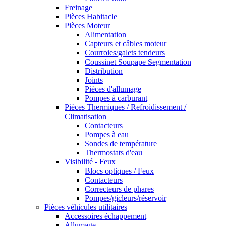
Freinage
Pièces Habitacle
Pièces Moteur
Alimentation
Capteurs et câbles moteur
Courroies/galets tendeurs
Coussinet Soupape Segmentation
Distribution
Joints
Pièces d'allumage
Pompes à carburant
Pièces Thermiques / Refroidissement /
Climatisation
Contacteurs
Pompes à eau
Sondes de température
Thermostats d'eau
Visibilité - Feux
Blocs optiques / Feux
Contacteurs
Correcteurs de phares
Pompes/gicleurs/réservoir
Pièces véhicules utilitaires
Accessoires échappement
Allumage