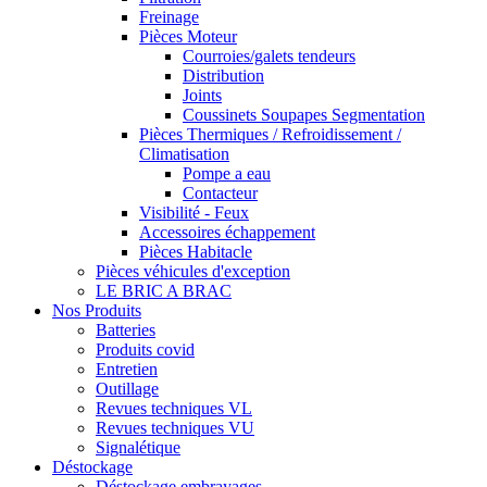
Freinage
Pièces Moteur
Courroies/galets tendeurs
Distribution
Joints
Coussinets Soupapes Segmentation
Pièces Thermiques / Refroidissement /
Climatisation
Pompe a eau
Contacteur
Visibilité - Feux
Accessoires échappement
Pièces Habitacle
Pièces véhicules d'exception
LE BRIC A BRAC
Nos Produits
Batteries
Produits covid
Entretien
Outillage
Revues techniques VL
Revues techniques VU
Signalétique
Déstockage
Déstockage embrayages