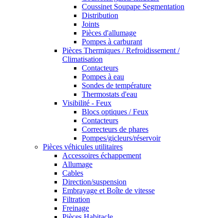
Coussinet Soupape Segmentation
Distribution
Joints
Pièces d'allumage
Pompes à carburant
Pièces Thermiques / Refroidissement /
Climatisation
Contacteurs
Pompes à eau
Sondes de température
Thermostats d'eau
Visibilité - Feux
Blocs optiques / Feux
Contacteurs
Correcteurs de phares
Pompes/gicleurs/réservoir
Pièces véhicules utilitaires
Accessoires échappement
Allumage
Cables
Direction/suspension
Embrayage et Boîte de vitesse
Filtration
Freinage
Pièces Habitacle