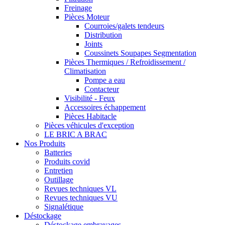
Freinage
Pièces Moteur
Courroies/galets tendeurs
Distribution
Joints
Coussinets Soupapes Segmentation
Pièces Thermiques / Refroidissement /
Climatisation
Pompe a eau
Contacteur
Visibilité - Feux
Accessoires échappement
Pièces Habitacle
Pièces véhicules d'exception
LE BRIC A BRAC
Nos Produits
Batteries
Produits covid
Entretien
Outillage
Revues techniques VL
Revues techniques VU
Signalétique
Déstockage
Déstockage embrayages