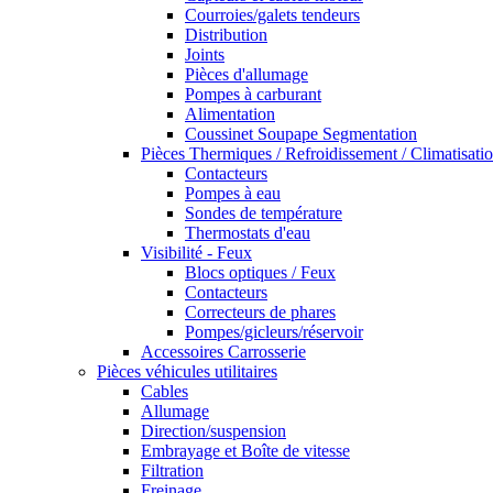
Courroies/galets tendeurs
Distribution
Joints
Pièces d'allumage
Pompes à carburant
Alimentation
Coussinet Soupape Segmentation
Pièces Thermiques / Refroidissement / Climatisati
Contacteurs
Pompes à eau
Sondes de température
Thermostats d'eau
Visibilité - Feux
Blocs optiques / Feux
Contacteurs
Correcteurs de phares
Pompes/gicleurs/réservoir
Accessoires Carrosserie
Pièces véhicules utilitaires
Cables
Allumage
Direction/suspension
Embrayage et Boîte de vitesse
Filtration
Freinage