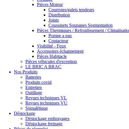
Pièces Moteur
Courroies/galets tendeurs
Distribution
Joints
Coussinets Soupapes Segmentation
Pièces Thermiques / Refroidissement / Climatisati
Pompe a eau
Contacteur
Visibilité - Feux
Accessoires échappement
Pièces Habitacle
Pièces véhicules d'exception
LE BRIC A BRAC
Nos Produits
Batteries
Produits covid
Entretien
Outillage
Revues techniques VL
Revues techniques VU
Signalétique
Déstockage
Déstockage embrayages
Déstockage freinage
Pièces de réemploi