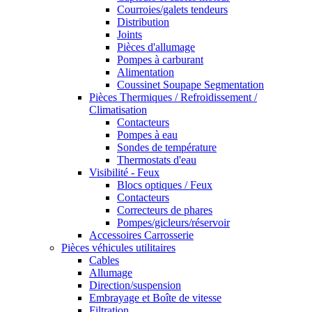
Courroies/galets tendeurs
Distribution
Joints
Pièces d'allumage
Pompes à carburant
Alimentation
Coussinet Soupape Segmentation
Pièces Thermiques / Refroidissement /
Climatisation
Contacteurs
Pompes à eau
Sondes de température
Thermostats d'eau
Visibilité - Feux
Blocs optiques / Feux
Contacteurs
Correcteurs de phares
Pompes/gicleurs/réservoir
Accessoires Carrosserie
Pièces véhicules utilitaires
Cables
Allumage
Direction/suspension
Embrayage et Boîte de vitesse
Filtration