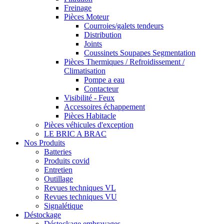
Freinage
Pièces Moteur
Courroies/galets tendeurs
Distribution
Joints
Coussinets Soupapes Segmentation
Pièces Thermiques / Refroidissement /
Climatisation
Pompe a eau
Contacteur
Visibilité - Feux
Accessoires échappement
Pièces Habitacle
Pièces véhicules d'exception
LE BRIC A BRAC
Nos Produits
Batteries
Produits covid
Entretien
Outillage
Revues techniques VL
Revues techniques VU
Signalétique
Déstockage
Déstockage embrayages