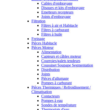
Cables d'embrayage
Disques et kits d'embrayage
Emetteurs recepteurs
Joints d'embrayage
Filtration
Filtres à air et Habitacle
Filtres à carburant
Filtres à huile
Freinage
Pièces Habitacle
Pièces Moteur
Alimentation
Capteurs et câbles moteur
Courroies/galets tendeurs
Coussinet Soupape Segmentation
Distribution
Joints
Pièces d'allumage
Pompes à carburant
Pièces Thermiques / Refroidissement /
Climatisation
Contacteurs
Pompes à eau
Sondes de température
Thermostats d'eau