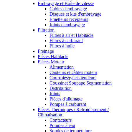
Embrayage et Boîte de vitesse
Cables d'embrayage
Disques et kits d'embrayage
Emetteurs recepteurs
Joints d'embrayage
Filtration
Filtres à air et Habitacle
Filtres à carburant
Filtres à huile
Freinage
Pièces Habitacle
Pièces Moteur
Alimentation
Capteurs et câbles moteur
Courroies/galets tendeurs
Coussinet Soupape Segmentation
Distribution
Joints
Pièces d'allumage
Pompes à carburant
Pièces Thermiques / Refroidissement /
Climatisation
Contacteurs
Pompes à eau
Sondes de température