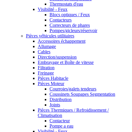
Thermostats d'eau
Visibilité - Feux
Blocs optiques / Feux
Contacteurs
Correcteurs de phares
Pompes/gicleurs/réservoir
Pièces véhicules utilitaires
Accessoires échappement
Allumage
Cables
Direction/suspension
Embrayage et Boîte de vitesse
Filtration
Freinage
Pièces Habitacle
Pièces Moteur
Courroies/galets tendeurs
Coussinets Soupapes Segmentation
Distribution
Joints
Pièces Thermiques / Refroidissement /
Climatisation
Contacteur
Pompe a eau
Visibilité - Feux