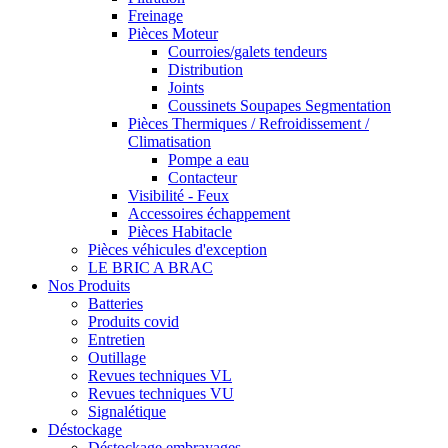
Freinage
Pièces Moteur
Courroies/galets tendeurs
Distribution
Joints
Coussinets Soupapes Segmentation
Pièces Thermiques / Refroidissement /
Climatisation
Pompe a eau
Contacteur
Visibilité - Feux
Accessoires échappement
Pièces Habitacle
Pièces véhicules d'exception
LE BRIC A BRAC
Nos Produits
Batteries
Produits covid
Entretien
Outillage
Revues techniques VL
Revues techniques VU
Signalétique
Déstockage
Déstockage embrayages