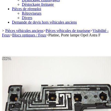
Déstockage freinage
Pièces de réemploi
Rétroviseurs
Divers
Demande de devis hors véhicules anciens
>
Pièces véhicules anciens
>
Pièces véhicules de tourisme
>
Visibilité -
Feux
>
Blocs optiques / Feux
>
Platine, Porte lampe Opel Astra F