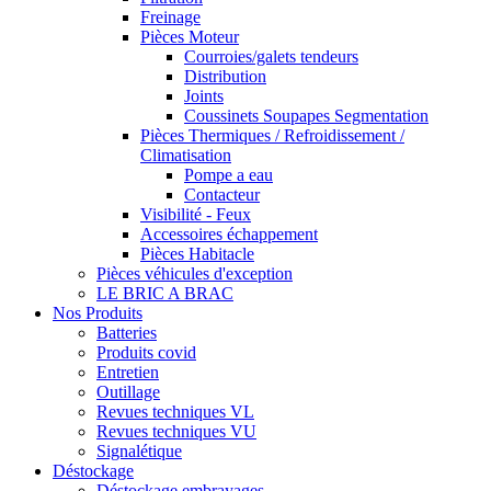
Freinage
Pièces Moteur
Courroies/galets tendeurs
Distribution
Joints
Coussinets Soupapes Segmentation
Pièces Thermiques / Refroidissement /
Climatisation
Pompe a eau
Contacteur
Visibilité - Feux
Accessoires échappement
Pièces Habitacle
Pièces véhicules d'exception
LE BRIC A BRAC
Nos Produits
Batteries
Produits covid
Entretien
Outillage
Revues techniques VL
Revues techniques VU
Signalétique
Déstockage
Déstockage embrayages