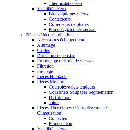
Thermostats d'eau
Visibilité - Feux
Blocs optiques / Feux
Contacteurs
Correcteurs de phares
Pompes/gicleurs/réservoir
Pièces véhicules utilitaires
Accessoires échappement
Allumage
Cables
Direction/suspension
Embrayage et Boîte de vitesse
Filtration
Freinage
Pièces Habitacle
Pièces Moteur
Courroies/galets tendeurs
Coussinets Soupapes Segmentation
Distribution
Joints
Pièces Thermiques / Refroidissement /
Climatisation
Contacteur
Pompe a eau
Visibilité - Feux