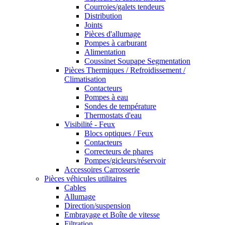
Courroies/galets tendeurs
Distribution
Joints
Pièces d'allumage
Pompes à carburant
Alimentation
Coussinet Soupape Segmentation
Pièces Thermiques / Refroidissement /
Climatisation
Contacteurs
Pompes à eau
Sondes de température
Thermostats d'eau
Visibilité - Feux
Blocs optiques / Feux
Contacteurs
Correcteurs de phares
Pompes/gicleurs/réservoir
Accessoires Carrosserie
Pièces véhicules utilitaires
Cables
Allumage
Direction/suspension
Embrayage et Boîte de vitesse
Filtration