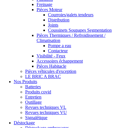
Freinage
Pièces Moteur
Courroies/galets tendeurs
Distribution
Joints
Coussinets Soupapes Segmentation
Pièces Thermiques / Refroidissement /
Climatisation
Pompe a eau
Contacteur
Visibilité - Feux
Accessoires échappement
Pièces Habitacle
Pièces véhicules d'exception
LE BRIC A BRAC
Nos Produits
Batteries
Produits covid
Entretien
Outillage
Revues techniques VL
Revues techniques VU
Signalétique
Déstockage
Déstockage embrayages