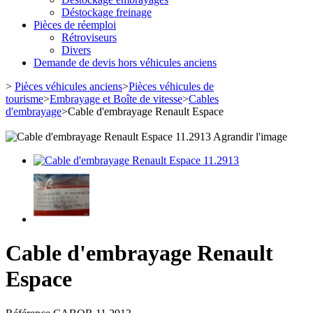
Déstockage freinage
Pièces de réemploi
Rétroviseurs
Divers
Demande de devis hors véhicules anciens
>
Pièces véhicules anciens
>
Pièces véhicules de
tourisme
>
Embrayage et Boîte de vitesse
>
Cables
d'embrayage
>
Cable d'embrayage Renault Espace
Agrandir l'image
Cable d'embrayage Renault
Espace