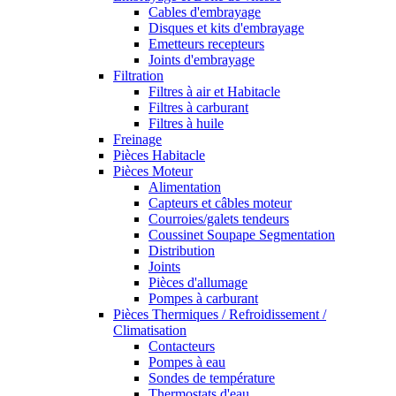
Cables d'embrayage
Disques et kits d'embrayage
Emetteurs recepteurs
Joints d'embrayage
Filtration
Filtres à air et Habitacle
Filtres à carburant
Filtres à huile
Freinage
Pièces Habitacle
Pièces Moteur
Alimentation
Capteurs et câbles moteur
Courroies/galets tendeurs
Coussinet Soupape Segmentation
Distribution
Joints
Pièces d'allumage
Pompes à carburant
Pièces Thermiques / Refroidissement /
Climatisation
Contacteurs
Pompes à eau
Sondes de température
Thermostats d'eau