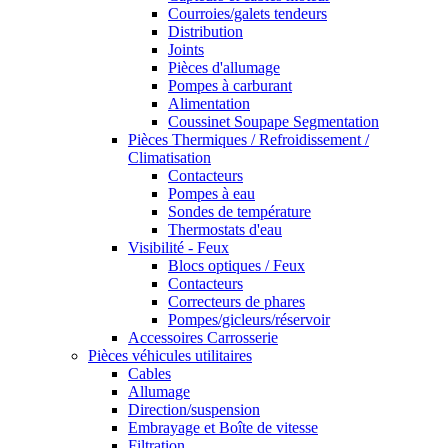
Courroies/galets tendeurs
Distribution
Joints
Pièces d'allumage
Pompes à carburant
Alimentation
Coussinet Soupape Segmentation
Pièces Thermiques / Refroidissement /
Climatisation
Contacteurs
Pompes à eau
Sondes de température
Thermostats d'eau
Visibilité - Feux
Blocs optiques / Feux
Contacteurs
Correcteurs de phares
Pompes/gicleurs/réservoir
Accessoires Carrosserie
Pièces véhicules utilitaires
Cables
Allumage
Direction/suspension
Embrayage et Boîte de vitesse
Filtration