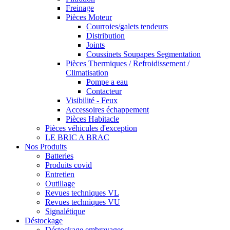
Freinage
Pièces Moteur
Courroies/galets tendeurs
Distribution
Joints
Coussinets Soupapes Segmentation
Pièces Thermiques / Refroidissement /
Climatisation
Pompe a eau
Contacteur
Visibilité - Feux
Accessoires échappement
Pièces Habitacle
Pièces véhicules d'exception
LE BRIC A BRAC
Nos Produits
Batteries
Produits covid
Entretien
Outillage
Revues techniques VL
Revues techniques VU
Signalétique
Déstockage
Déstockage embrayages