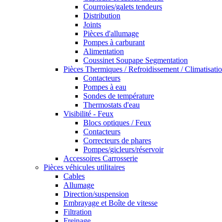
Courroies/galets tendeurs
Distribution
Joints
Pièces d'allumage
Pompes à carburant
Alimentation
Coussinet Soupape Segmentation
Pièces Thermiques / Refroidissement / Climatisati
Contacteurs
Pompes à eau
Sondes de température
Thermostats d'eau
Visibilité - Feux
Blocs optiques / Feux
Contacteurs
Correcteurs de phares
Pompes/gicleurs/réservoir
Accessoires Carrosserie
Pièces véhicules utilitaires
Cables
Allumage
Direction/suspension
Embrayage et Boîte de vitesse
Filtration
Freinage