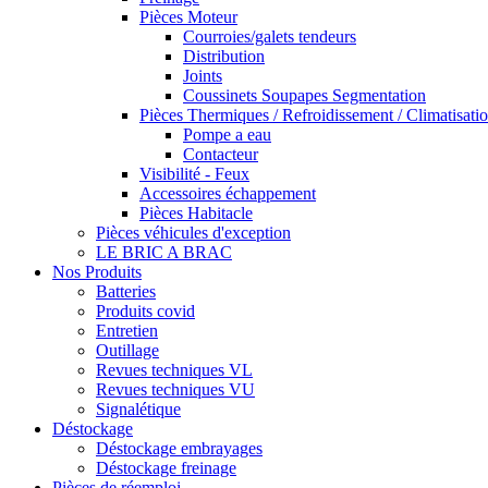
Pièces Moteur
Courroies/galets tendeurs
Distribution
Joints
Coussinets Soupapes Segmentation
Pièces Thermiques / Refroidissement / Climatisati
Pompe a eau
Contacteur
Visibilité - Feux
Accessoires échappement
Pièces Habitacle
Pièces véhicules d'exception
LE BRIC A BRAC
Nos Produits
Batteries
Produits covid
Entretien
Outillage
Revues techniques VL
Revues techniques VU
Signalétique
Déstockage
Déstockage embrayages
Déstockage freinage
Pièces de réemploi