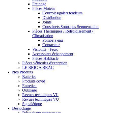
Freinage
Pièces Moteur
Courroies/galets tendeurs
Distribution
Joints
Coussinets Soupapes Segmentation
Pièces Thermiques / Refroidissement /
Climatisation
Pompe a eau
Contacteur
Visibilité - Feux
Accessoires échappement
Pièces Habitacle
Pièces véhicules d'exception
LE BRIC A BRAC
Nos Produits
Batteries
Produits covid
Entretien
Outillage
Revues techniques VL
Revues techniques VU
Signalétique
Déstockage
Déstockage embrayages