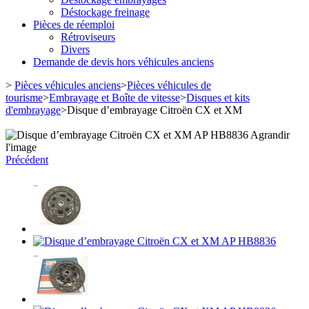
Déstockage freinage
Pièces de réemploi
Rétroviseurs
Divers
Demande de devis hors véhicules anciens
>
Pièces véhicules anciens
>
Pièces véhicules de
tourisme
>
Embrayage et Boîte de vitesse
>
Disques et kits
d'embrayage
>
Disque d’embrayage Citroën CX et XM
Agrandir
l'image
Précédent