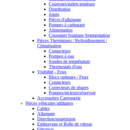
Courroies/galets tendeurs
Distribution
Joints
Pièces d'allumage
Pompes à carburant
Alimentation
Coussinet Soupape Segmentation
Pièces Thermiques / Refroidissement /
Climatisation
Contacteurs
Pompes à eau
Sondes de température
Thermostats d'eau
Visibilité - Feux
Blocs optiques / Feux
Contacteurs
Correcteurs de phares
Pompes/gicleurs/réservoir
Accessoires Carrosserie
Pièces véhicules utilitaires
Cables
Allumage
Direction/suspension
Embrayage et Boîte de vitesse
Filtration