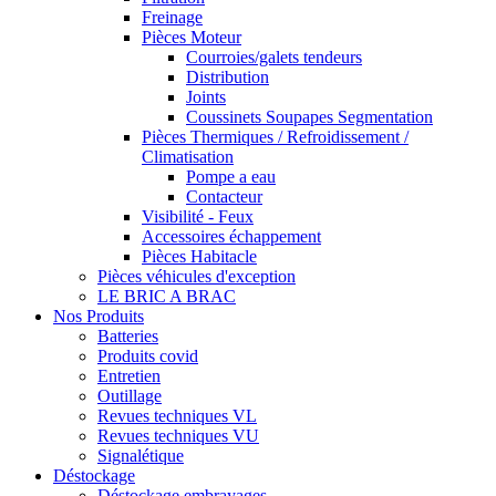
Freinage
Pièces Moteur
Courroies/galets tendeurs
Distribution
Joints
Coussinets Soupapes Segmentation
Pièces Thermiques / Refroidissement /
Climatisation
Pompe a eau
Contacteur
Visibilité - Feux
Accessoires échappement
Pièces Habitacle
Pièces véhicules d'exception
LE BRIC A BRAC
Nos Produits
Batteries
Produits covid
Entretien
Outillage
Revues techniques VL
Revues techniques VU
Signalétique
Déstockage
Déstockage embrayages