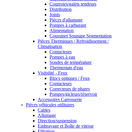
Courroies/galets tendeurs
Distribution
Joints
Pièces d'allumage
Pompes à carburant
Alimentation
Coussinet Soupape Segmentation
Pièces Thermiques / Refroidissement /
Climatisation
Contacteurs
Pompes à eau
Sondes de température
Thermostats d'eau
Visibilité - Feux
Blocs optiques / Feux
Contacteurs
Correcteurs de phares
Pompes/gicleurs/réservoir
Accessoires Carrosserie
Pièces véhicules utilitaires
Cables
Allumage
Direction/suspension
Embrayage et Boîte de vitesse
Filtration