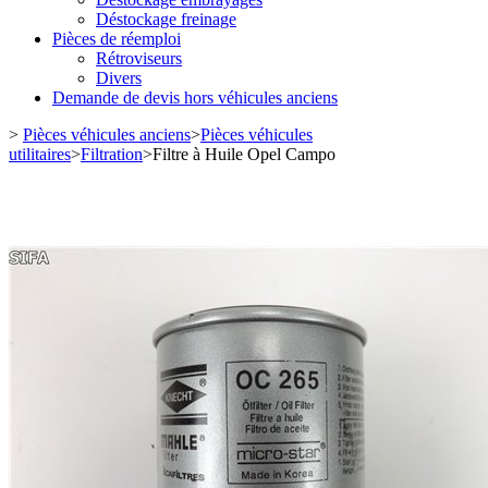
Déstockage freinage
Pièces de réemploi
Rétroviseurs
Divers
Demande de devis hors véhicules anciens
>
Pièces véhicules anciens
>
Pièces véhicules
utilitaires
>
Filtration
>
Filtre à Huile Opel Campo