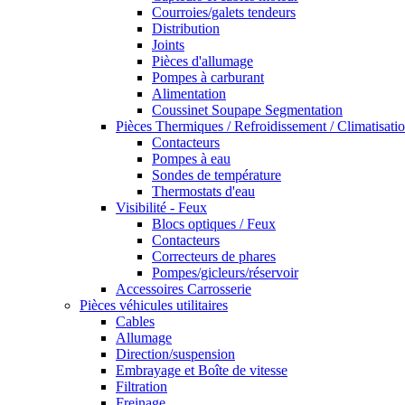
Courroies/galets tendeurs
Distribution
Joints
Pièces d'allumage
Pompes à carburant
Alimentation
Coussinet Soupape Segmentation
Pièces Thermiques / Refroidissement / Climatisati
Contacteurs
Pompes à eau
Sondes de température
Thermostats d'eau
Visibilité - Feux
Blocs optiques / Feux
Contacteurs
Correcteurs de phares
Pompes/gicleurs/réservoir
Accessoires Carrosserie
Pièces véhicules utilitaires
Cables
Allumage
Direction/suspension
Embrayage et Boîte de vitesse
Filtration
Freinage