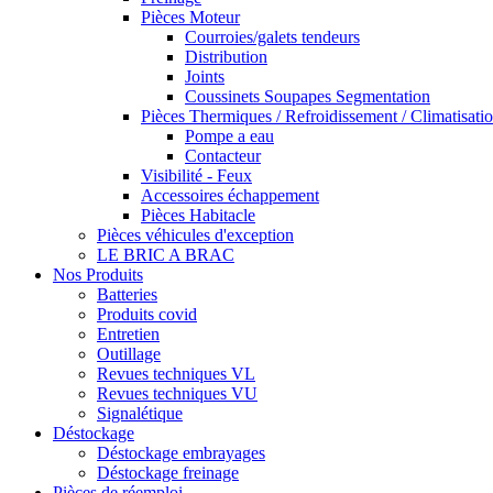
Pièces Moteur
Courroies/galets tendeurs
Distribution
Joints
Coussinets Soupapes Segmentation
Pièces Thermiques / Refroidissement / Climatisati
Pompe a eau
Contacteur
Visibilité - Feux
Accessoires échappement
Pièces Habitacle
Pièces véhicules d'exception
LE BRIC A BRAC
Nos Produits
Batteries
Produits covid
Entretien
Outillage
Revues techniques VL
Revues techniques VU
Signalétique
Déstockage
Déstockage embrayages
Déstockage freinage
Pièces de réemploi