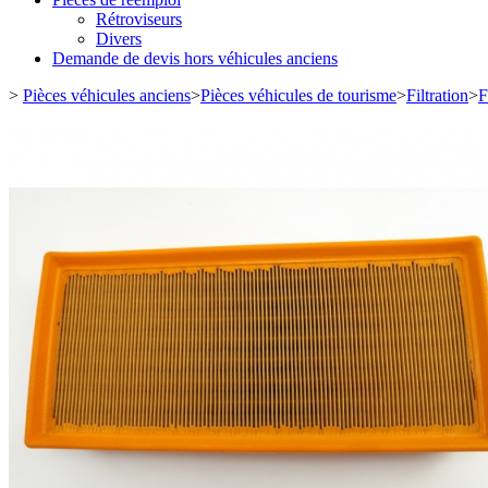
Rétroviseurs
Divers
Demande de devis hors véhicules anciens
>
Pièces véhicules anciens
>
Pièces véhicules de tourisme
>
Filtration
>
F