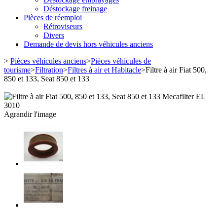
Déstockage freinage
Pièces de réemploi
Rétroviseurs
Divers
Demande de devis hors véhicules anciens
>
Pièces véhicules anciens
>
Pièces véhicules de
tourisme
>
Filtration
>
Filtres à air et Habitacle
>
Filtre à air Fiat 500,
850 et 133, Seat 850 et 133
Agrandir l'image