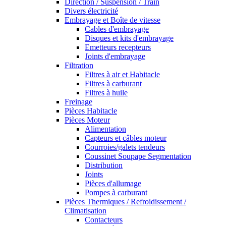
Direction / Suspension / Train
Divers électricité
Embrayage et Boîte de vitesse
Cables d'embrayage
Disques et kits d'embrayage
Emetteurs recepteurs
Joints d'embrayage
Filtration
Filtres à air et Habitacle
Filtres à carburant
Filtres à huile
Freinage
Pièces Habitacle
Pièces Moteur
Alimentation
Capteurs et câbles moteur
Courroies/galets tendeurs
Coussinet Soupape Segmentation
Distribution
Joints
Pièces d'allumage
Pompes à carburant
Pièces Thermiques / Refroidissement /
Climatisation
Contacteurs