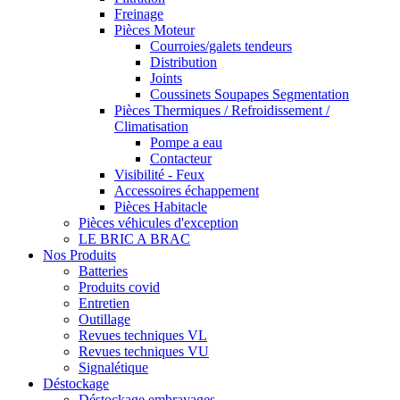
Freinage
Pièces Moteur
Courroies/galets tendeurs
Distribution
Joints
Coussinets Soupapes Segmentation
Pièces Thermiques / Refroidissement /
Climatisation
Pompe a eau
Contacteur
Visibilité - Feux
Accessoires échappement
Pièces Habitacle
Pièces véhicules d'exception
LE BRIC A BRAC
Nos Produits
Batteries
Produits covid
Entretien
Outillage
Revues techniques VL
Revues techniques VU
Signalétique
Déstockage
Déstockage embrayages