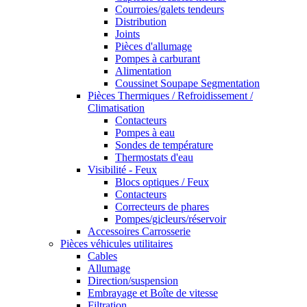
Courroies/galets tendeurs
Distribution
Joints
Pièces d'allumage
Pompes à carburant
Alimentation
Coussinet Soupape Segmentation
Pièces Thermiques / Refroidissement /
Climatisation
Contacteurs
Pompes à eau
Sondes de température
Thermostats d'eau
Visibilité - Feux
Blocs optiques / Feux
Contacteurs
Correcteurs de phares
Pompes/gicleurs/réservoir
Accessoires Carrosserie
Pièces véhicules utilitaires
Cables
Allumage
Direction/suspension
Embrayage et Boîte de vitesse
Filtration