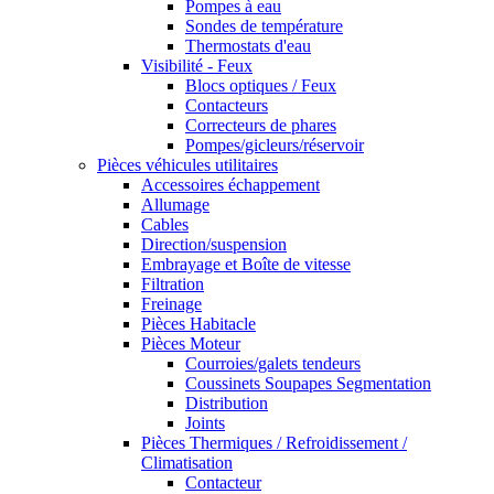
Pompes à eau
Sondes de température
Thermostats d'eau
Visibilité - Feux
Blocs optiques / Feux
Contacteurs
Correcteurs de phares
Pompes/gicleurs/réservoir
Pièces véhicules utilitaires
Accessoires échappement
Allumage
Cables
Direction/suspension
Embrayage et Boîte de vitesse
Filtration
Freinage
Pièces Habitacle
Pièces Moteur
Courroies/galets tendeurs
Coussinets Soupapes Segmentation
Distribution
Joints
Pièces Thermiques / Refroidissement /
Climatisation
Contacteur