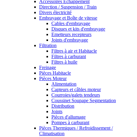
Accessoires Echappement
Direction / Suspension / Train
Divers électricité
Embrayage et Boîte de vitesse
Cables d'embrayage
Disques et kits d'embrayage
Emetteurs recepteurs
Joints d'embrayage
Filtration
Filtres à air et Habitacle
Filtres à carburant
Filtres à huile
Freinage
Pièces Habitacle
Pièces Moteur
Alimentation
Capteurs et câbles moteur
Courroies/galets tendeurs
Coussinet Soupape Segmentation
Distribution
Joints
Pièces d'allumage
Pompes à carburant
Pièces Thermiques / Refroidissement /
Climatisation