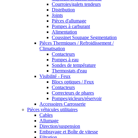
Courroies/galets tendeurs
Distribution
Joints
Pièces d'allumage
Pompes à carburant
Alimentation
Coussinet Soupape Segmentation
Pièces Thermiques / Refroidissement /
Climatisation
Contacteurs
Pompes à eau
Sondes de température
Thermostats d'eau
Visibilité - Feux
Blocs optiques / Feux
Contacteurs
Correcteurs de phares
Pompes/gicleurs/réservoir
Accessoires Carrosserie
Pièces véhicules utilitaires
Cables
Allumage
Direction/suspension
Embrayage et Boîte de vitesse
Filtration