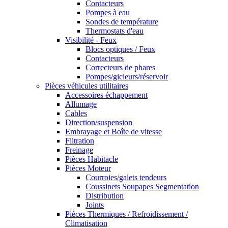
Contacteurs
Pompes à eau
Sondes de température
Thermostats d'eau
Visibilité - Feux
Blocs optiques / Feux
Contacteurs
Correcteurs de phares
Pompes/gicleurs/réservoir
Pièces véhicules utilitaires
Accessoires échappement
Allumage
Cables
Direction/suspension
Embrayage et Boîte de vitesse
Filtration
Freinage
Pièces Habitacle
Pièces Moteur
Courroies/galets tendeurs
Coussinets Soupapes Segmentation
Distribution
Joints
Pièces Thermiques / Refroidissement /
Climatisation