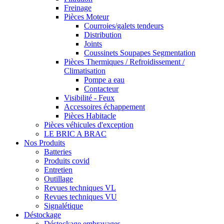
Freinage
Pièces Moteur
Courroies/galets tendeurs
Distribution
Joints
Coussinets Soupapes Segmentation
Pièces Thermiques / Refroidissement /
Climatisation
Pompe a eau
Contacteur
Visibilité - Feux
Accessoires échappement
Pièces Habitacle
Pièces véhicules d'exception
LE BRIC A BRAC
Nos Produits
Batteries
Produits covid
Entretien
Outillage
Revues techniques VL
Revues techniques VU
Signalétique
Déstockage
Déstockage embrayages