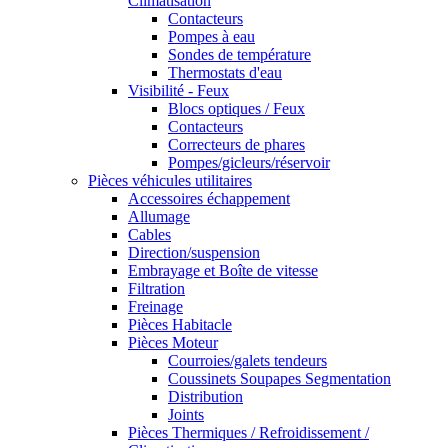
Climatisation
Contacteurs
Pompes à eau
Sondes de température
Thermostats d'eau
Visibilité - Feux
Blocs optiques / Feux
Contacteurs
Correcteurs de phares
Pompes/gicleurs/réservoir
Pièces véhicules utilitaires
Accessoires échappement
Allumage
Cables
Direction/suspension
Embrayage et Boîte de vitesse
Filtration
Freinage
Pièces Habitacle
Pièces Moteur
Courroies/galets tendeurs
Coussinets Soupapes Segmentation
Distribution
Joints
Pièces Thermiques / Refroidissement /