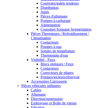
Courroies/galets tendeurs
Distribution
Joints
Pièces d'allumage
Pompes à carburant
Alimentation
Coussinet Soupape Segmentation
Pièces Thermiques / Refroidissement /
Climatisation
Contacteurs
Pompes à eau
Sondes de température
Thermostats d'eau
Visibilité - Feux
Blocs optiques / Feux
Contacteurs
Correcteurs de phares
Pompes/gicleurs/réservoir
Accessoires Carrosserie
Pièces véhicules utilitaires
Cables
Allumage
Direction/suspension
Embrayage et Boîte de vitesse
Filtration