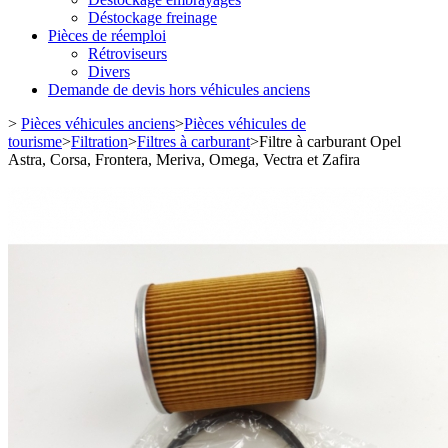
Déstockage freinage
Pièces de réemploi
Rétroviseurs
Divers
Demande de devis hors véhicules anciens
>
Pièces véhicules anciens
>
Pièces véhicules de
tourisme
>
Filtration
>
Filtres à carburant
>
Filtre à carburant Opel
Astra, Corsa, Frontera, Meriva, Omega, Vectra et Zafira