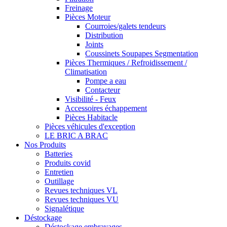
Freinage
Pièces Moteur
Courroies/galets tendeurs
Distribution
Joints
Coussinets Soupapes Segmentation
Pièces Thermiques / Refroidissement /
Climatisation
Pompe a eau
Contacteur
Visibilité - Feux
Accessoires échappement
Pièces Habitacle
Pièces véhicules d'exception
LE BRIC A BRAC
Nos Produits
Batteries
Produits covid
Entretien
Outillage
Revues techniques VL
Revues techniques VU
Signalétique
Déstockage
Déstockage embrayages