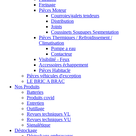
Freinage
Pièces Moteur
Courroies/galets tendeurs
Distribution
Joints
Coussinets Soupapes Segmentation
Pièces Thermiques / Refroidissement /
Climatisation
Pompe a eau
Contacteur
Visibilité - Feux
Accessoires échappement
Pièces Habitacle
Pièces véhicules d'exception
LE BRIC A BRAC
Nos Produits
Batteries
Produits covid
Entretien
Outillage
Revues techniques VL
Revues techniques VU
Signalétique
Déstockage
Déstockage embrayages