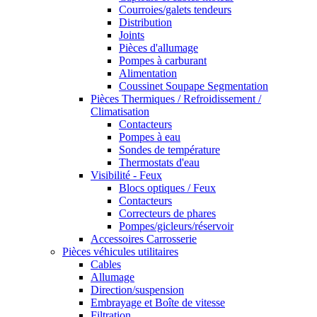
Courroies/galets tendeurs
Distribution
Joints
Pièces d'allumage
Pompes à carburant
Alimentation
Coussinet Soupape Segmentation
Pièces Thermiques / Refroidissement /
Climatisation
Contacteurs
Pompes à eau
Sondes de température
Thermostats d'eau
Visibilité - Feux
Blocs optiques / Feux
Contacteurs
Correcteurs de phares
Pompes/gicleurs/réservoir
Accessoires Carrosserie
Pièces véhicules utilitaires
Cables
Allumage
Direction/suspension
Embrayage et Boîte de vitesse
Filtration