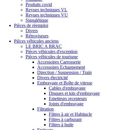
Produits covid
Revues techniques VL
Revues techniques VU
Signalétique
Pièces de réemploi
Divers
Rétroviseurs
Pièces véhicules anciens
LE BRIC A BRAC
Pièces véhicules d'exception
Pièces véhicules de tourisme
Accessoires Carrosserie
Accessoires Echappement
Direction / Suspension / Train
Divers électricité
Embrayage et Boîte de vitesse
Cables d'embrayage
Disques et kits d'embrayage
Emetteurs recepteurs
Joints d'embrayage
Filtration
Filtres à air et Habitacle
Filtres à carburant
Filtres à huile
Freinage