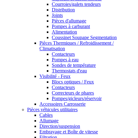
Courroies/galets tendeurs
Distribution
Joints
Pièces d'allumage
Pompes à carburant
Alimentation
Coussinet Soupape Segmentation
Pièces Thermiques / Refroidissement /
Climatisation
Contacteurs
Pompes à eau
Sondes de température
Thermostats d'eau
Visibilité - Feux
Blocs optiques / Feux
Contacteurs
Correcteurs de phares
Pompes/gicleurs/réservoir
Accessoires Carrosserie
Pièces véhicules utilitaires
Cables
Allumage
Direction/suspension
Embrayage et Boîte de vitesse
Filtration