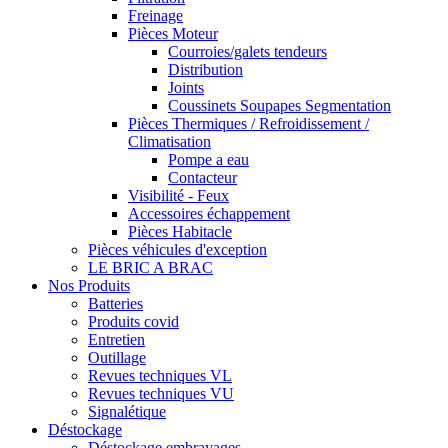
Freinage
Pièces Moteur
Courroies/galets tendeurs
Distribution
Joints
Coussinets Soupapes Segmentation
Pièces Thermiques / Refroidissement /
Climatisation
Pompe a eau
Contacteur
Visibilité - Feux
Accessoires échappement
Pièces Habitacle
Pièces véhicules d'exception
LE BRIC A BRAC
Nos Produits
Batteries
Produits covid
Entretien
Outillage
Revues techniques VL
Revues techniques VU
Signalétique
Déstockage
Déstockage embrayages