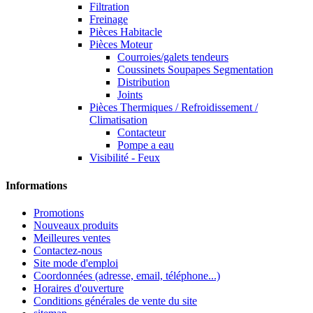
Filtration
Freinage
Pièces Habitacle
Pièces Moteur
Courroies/galets tendeurs
Coussinets Soupapes Segmentation
Distribution
Joints
Pièces Thermiques / Refroidissement /
Climatisation
Contacteur
Pompe a eau
Visibilité - Feux
Informations
Promotions
Nouveaux produits
Meilleures ventes
Contactez-nous
Site mode d'emploi
Coordonnées (adresse, email, téléphone...)
Horaires d'ouverture
Conditions générales de vente du site