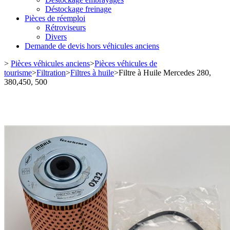
Déstockage freinage
Pièces de réemploi
Rétroviseurs
Divers
Demande de devis hors véhicules anciens
>
Pièces véhicules anciens
>
Pièces véhicules de
tourisme
>
Filtration
>
Filtres à huile
>
Filtre à Huile Mercedes 280,
380,450, 500