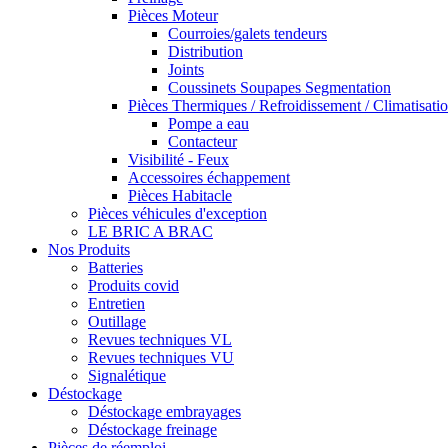
Pièces Moteur
Courroies/galets tendeurs
Distribution
Joints
Coussinets Soupapes Segmentation
Pièces Thermiques / Refroidissement / Climatisati
Pompe a eau
Contacteur
Visibilité - Feux
Accessoires échappement
Pièces Habitacle
Pièces véhicules d'exception
LE BRIC A BRAC
Nos Produits
Batteries
Produits covid
Entretien
Outillage
Revues techniques VL
Revues techniques VU
Signalétique
Déstockage
Déstockage embrayages
Déstockage freinage
Pièces de réemploi