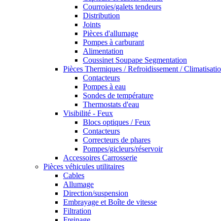
Courroies/galets tendeurs
Distribution
Joints
Pièces d'allumage
Pompes à carburant
Alimentation
Coussinet Soupape Segmentation
Pièces Thermiques / Refroidissement / Climatisati
Contacteurs
Pompes à eau
Sondes de température
Thermostats d'eau
Visibilité - Feux
Blocs optiques / Feux
Contacteurs
Correcteurs de phares
Pompes/gicleurs/réservoir
Accessoires Carrosserie
Pièces véhicules utilitaires
Cables
Allumage
Direction/suspension
Embrayage et Boîte de vitesse
Filtration
Freinage