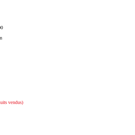
00
m
uits vendus)