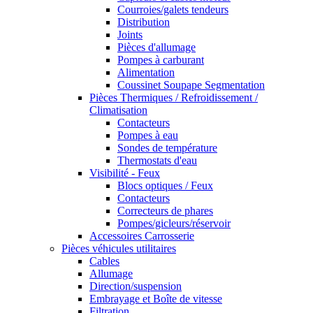
Courroies/galets tendeurs
Distribution
Joints
Pièces d'allumage
Pompes à carburant
Alimentation
Coussinet Soupape Segmentation
Pièces Thermiques / Refroidissement /
Climatisation
Contacteurs
Pompes à eau
Sondes de température
Thermostats d'eau
Visibilité - Feux
Blocs optiques / Feux
Contacteurs
Correcteurs de phares
Pompes/gicleurs/réservoir
Accessoires Carrosserie
Pièces véhicules utilitaires
Cables
Allumage
Direction/suspension
Embrayage et Boîte de vitesse
Filtration