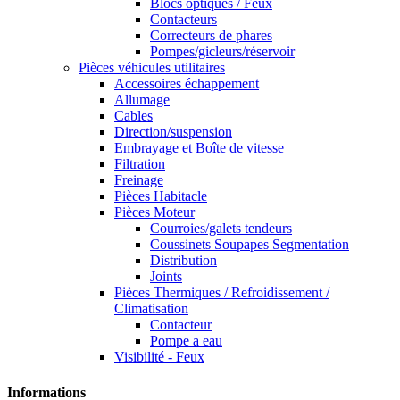
Blocs optiques / Feux
Contacteurs
Correcteurs de phares
Pompes/gicleurs/réservoir
Pièces véhicules utilitaires
Accessoires échappement
Allumage
Cables
Direction/suspension
Embrayage et Boîte de vitesse
Filtration
Freinage
Pièces Habitacle
Pièces Moteur
Courroies/galets tendeurs
Coussinets Soupapes Segmentation
Distribution
Joints
Pièces Thermiques / Refroidissement /
Climatisation
Contacteur
Pompe a eau
Visibilité - Feux
Informations