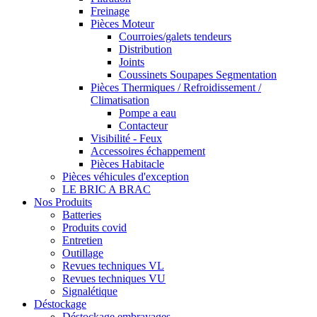
Freinage
Pièces Moteur
Courroies/galets tendeurs
Distribution
Joints
Coussinets Soupapes Segmentation
Pièces Thermiques / Refroidissement /
Climatisation
Pompe a eau
Contacteur
Visibilité - Feux
Accessoires échappement
Pièces Habitacle
Pièces véhicules d'exception
LE BRIC A BRAC
Nos Produits
Batteries
Produits covid
Entretien
Outillage
Revues techniques VL
Revues techniques VU
Signalétique
Déstockage
Déstockage embrayages