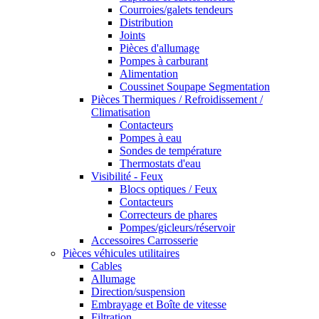
Courroies/galets tendeurs
Distribution
Joints
Pièces d'allumage
Pompes à carburant
Alimentation
Coussinet Soupape Segmentation
Pièces Thermiques / Refroidissement /
Climatisation
Contacteurs
Pompes à eau
Sondes de température
Thermostats d'eau
Visibilité - Feux
Blocs optiques / Feux
Contacteurs
Correcteurs de phares
Pompes/gicleurs/réservoir
Accessoires Carrosserie
Pièces véhicules utilitaires
Cables
Allumage
Direction/suspension
Embrayage et Boîte de vitesse
Filtration