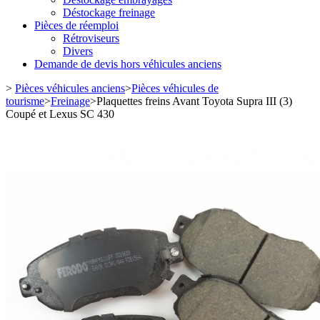
Déstockage freinage
Pièces de réemploi
Rétroviseurs
Divers
Demande de devis hors véhicules anciens
>
Pièces véhicules anciens
>
Pièces véhicules de
tourisme
>
Freinage
>
Plaquettes freins Avant Toyota Supra III (3)
Coupé et Lexus SC 430