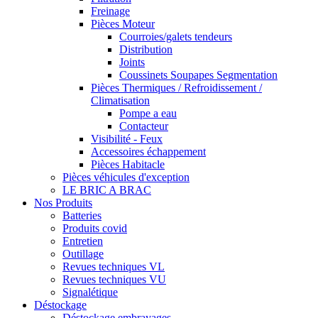
Freinage
Pièces Moteur
Courroies/galets tendeurs
Distribution
Joints
Coussinets Soupapes Segmentation
Pièces Thermiques / Refroidissement /
Climatisation
Pompe a eau
Contacteur
Visibilité - Feux
Accessoires échappement
Pièces Habitacle
Pièces véhicules d'exception
LE BRIC A BRAC
Nos Produits
Batteries
Produits covid
Entretien
Outillage
Revues techniques VL
Revues techniques VU
Signalétique
Déstockage
Déstockage embrayages