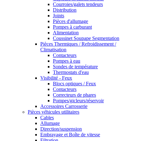
Courroies/galets tendeurs
Distribution
Joints
Pièces d'allumage
Pompes à carburant
Alimentation
Coussinet Soupape Segmentation
Pièces Thermiques / Refroidissement /
Climatisation
Contacteurs
Pompes à eau
Sondes de température
Thermostats d'eau
Visibilité - Feux
Blocs optiques / Feux
Contacteurs
Correcteurs de phares
Pompes/gicleurs/réservoir
Accessoires Carrosserie
Pièces véhicules utilitaires
Cables
Allumage
Direction/suspension
Embrayage et Boîte de vitesse
Filtration