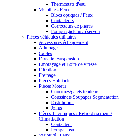
Thermostats d'eau
Visibilité - Feux
Blocs optiques / Feux
Contacteurs
Correcteurs de phares
Pompes/gicleurs/réservoir
Pièces véhicules utilitaires
Accessoires échappement
Allumage
Cables
Direction/suspension
Embrayage et Boîte de vitesse
Filtration
Freinage
Pièces Habitacle
Pièces Moteur
Courroies/galets tendeurs
Coussinets Soupapes Segmentation
Distribution
Joints
Pièces Thermiques / Refroidissement /
Climatisation
Contacteur
Pompe a eau
Visibilité - Feux