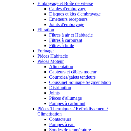
Embrayage et Boîte de vitesse
Cables d'embrayage
Disques et kits d'embrayage
Emetteurs recepteurs
Joints d'embrayage
Filtration
Filtres à air et Habitacle
Filtres à carburant
Filtres à huile
Freinage
Pièces Habitacle
Pièces Moteur
Alimentation
Capteurs et câbles moteur
Courroies/galets tendeurs
Coussinet Soupape Segmentation
Distribution
Joints
Pièces d'allumage
Pompes à carburant
Pièces Thermiques / Refroidissement /
Climatisation
Contacteurs
Pompes à eau
Sondes de température