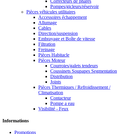
Correcteurs de phares
Pompes/gicleurs/réservoir
Pièces véhicules utilitaires
Accessoires échappement
Allumage
Cables
Direction/suspension
Embrayage et Boîte de vitesse
Filtration
Freinage
Pièces Habitacle
Pièces Moteur
Courroies/galets tendeurs
Coussinets Soupapes Segmentation
Distribution
Joints
Pièces Thermiques / Refroidissement /
Climatisation
Contacteur
Pompe a eau
Visibilité - Feux
Informations
Promotions