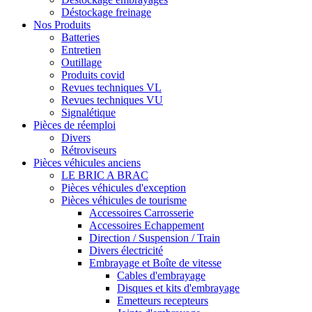
Déstockage freinage
Nos Produits
Batteries
Entretien
Outillage
Produits covid
Revues techniques VL
Revues techniques VU
Signalétique
Pièces de réemploi
Divers
Rétroviseurs
Pièces véhicules anciens
LE BRIC A BRAC
Pièces véhicules d'exception
Pièces véhicules de tourisme
Accessoires Carrosserie
Accessoires Echappement
Direction / Suspension / Train
Divers électricité
Embrayage et Boîte de vitesse
Cables d'embrayage
Disques et kits d'embrayage
Emetteurs recepteurs