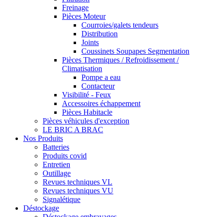
Freinage
Pièces Moteur
Courroies/galets tendeurs
Distribution
Joints
Coussinets Soupapes Segmentation
Pièces Thermiques / Refroidissement /
Climatisation
Pompe a eau
Contacteur
Visibilité - Feux
Accessoires échappement
Pièces Habitacle
Pièces véhicules d'exception
LE BRIC A BRAC
Nos Produits
Batteries
Produits covid
Entretien
Outillage
Revues techniques VL
Revues techniques VU
Signalétique
Déstockage
Déstockage embrayages