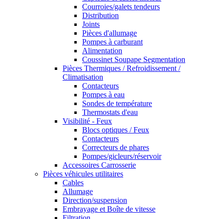
Courroies/galets tendeurs
Distribution
Joints
Pièces d'allumage
Pompes à carburant
Alimentation
Coussinet Soupape Segmentation
Pièces Thermiques / Refroidissement /
Climatisation
Contacteurs
Pompes à eau
Sondes de température
Thermostats d'eau
Visibilité - Feux
Blocs optiques / Feux
Contacteurs
Correcteurs de phares
Pompes/gicleurs/réservoir
Accessoires Carrosserie
Pièces véhicules utilitaires
Cables
Allumage
Direction/suspension
Embrayage et Boîte de vitesse
Filtration