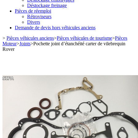
Déstockage freinage
Pièces de réemploi
Rétroviseurs
Divers
Demande de devis hors véhicules anciens
>
Pièces véhicules anciens
>
Pièces véhicules de tourisme
>
Pièces
Moteur
>
Joints
>
Pochette joint d’étanchéité carter de vilebrequin
Rover