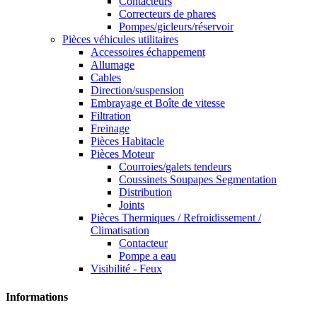
Contacteurs
Correcteurs de phares
Pompes/gicleurs/réservoir
Pièces véhicules utilitaires
Accessoires échappement
Allumage
Cables
Direction/suspension
Embrayage et Boîte de vitesse
Filtration
Freinage
Pièces Habitacle
Pièces Moteur
Courroies/galets tendeurs
Coussinets Soupapes Segmentation
Distribution
Joints
Pièces Thermiques / Refroidissement /
Climatisation
Contacteur
Pompe a eau
Visibilité - Feux
Informations