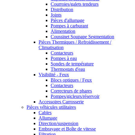
Courroies/galets tendeurs
Distribution
Joints
Pièces d'allumage
Pompes à carburant
Alimentation
Coussinet Soupape Segmentation
Pièces Thermiques / Refroidissement /
Climatisation
Contacteurs
Pompes à eau
Sondes de température
Thermostats d'eau
Visibilité - Feux
Blocs optiques / Feux
Contacteurs
Correcteurs de phares
Pompes/gicleurs/réservoir
Accessoires Carrosserie
Pièces véhicules utilitaires
Cables
Allumage
Direction/suspension
Embrayage et Boîte de vitesse
Filtration