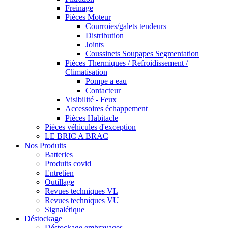
Freinage
Pièces Moteur
Courroies/galets tendeurs
Distribution
Joints
Coussinets Soupapes Segmentation
Pièces Thermiques / Refroidissement /
Climatisation
Pompe a eau
Contacteur
Visibilité - Feux
Accessoires échappement
Pièces Habitacle
Pièces véhicules d'exception
LE BRIC A BRAC
Nos Produits
Batteries
Produits covid
Entretien
Outillage
Revues techniques VL
Revues techniques VU
Signalétique
Déstockage
Déstockage embrayages