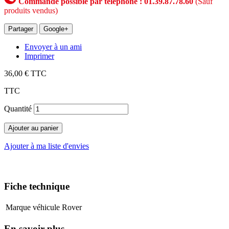
Commande possible par téléphone : 01.39.87.78.60
(Sauf
produits vendus)
Partager
Google+
Envoyer à un ami
Imprimer
36,00 €
TTC
TTC
Quantité
Ajouter au panier
Ajouter à ma liste d'envies
Fiche technique
Marque véhicule
Rover
En savoir plus