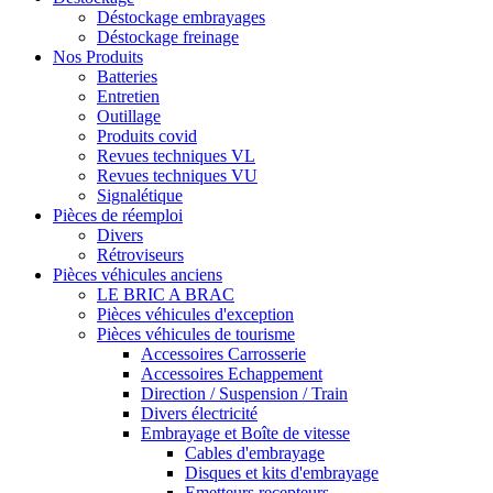
Déstockage embrayages
Déstockage freinage
Nos Produits
Batteries
Entretien
Outillage
Produits covid
Revues techniques VL
Revues techniques VU
Signalétique
Pièces de réemploi
Divers
Rétroviseurs
Pièces véhicules anciens
LE BRIC A BRAC
Pièces véhicules d'exception
Pièces véhicules de tourisme
Accessoires Carrosserie
Accessoires Echappement
Direction / Suspension / Train
Divers électricité
Embrayage et Boîte de vitesse
Cables d'embrayage
Disques et kits d'embrayage
Emetteurs recepteurs