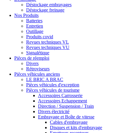
Déstockage embrayages
Déstockage freinage
Nos Produits
Batteries
Entretien
Outillage
Produits covid
Revues techniques VL
Revues techniques VU
Signalétique
Pièces de réemploi
Divers
Rétroviseurs
Pièces véhicules anciens
LE BRIC A BRAC
Pièces véhicules d'exception
Pièces véhicules de tourisme
Accessoires Carrosserie
Accessoires Echappement
Direction / Suspension / Train
Divers électricité
Embrayage et Boîte de vitesse
Cables d'embrayage
Disques et kits d'embrayage
Emetteurs recepteurs