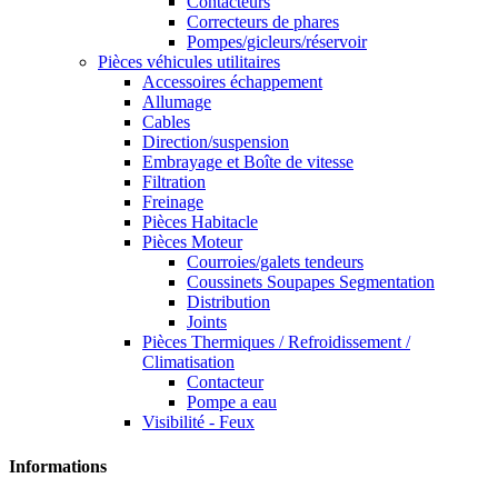
Contacteurs
Correcteurs de phares
Pompes/gicleurs/réservoir
Pièces véhicules utilitaires
Accessoires échappement
Allumage
Cables
Direction/suspension
Embrayage et Boîte de vitesse
Filtration
Freinage
Pièces Habitacle
Pièces Moteur
Courroies/galets tendeurs
Coussinets Soupapes Segmentation
Distribution
Joints
Pièces Thermiques / Refroidissement /
Climatisation
Contacteur
Pompe a eau
Visibilité - Feux
Informations