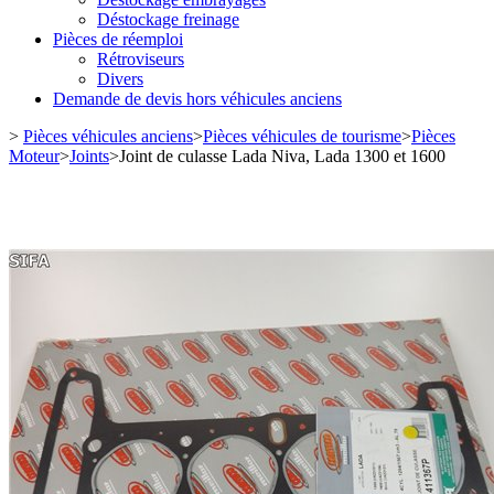
Déstockage freinage
Pièces de réemploi
Rétroviseurs
Divers
Demande de devis hors véhicules anciens
>
Pièces véhicules anciens
>
Pièces véhicules de tourisme
>
Pièces
Moteur
>
Joints
>
Joint de culasse Lada Niva, Lada 1300 et 1600