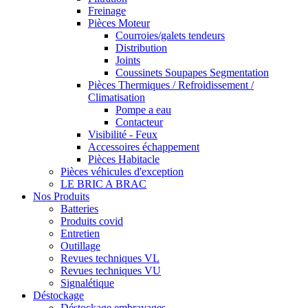
Freinage
Pièces Moteur
Courroies/galets tendeurs
Distribution
Joints
Coussinets Soupapes Segmentation
Pièces Thermiques / Refroidissement /
Climatisation
Pompe a eau
Contacteur
Visibilité - Feux
Accessoires échappement
Pièces Habitacle
Pièces véhicules d'exception
LE BRIC A BRAC
Nos Produits
Batteries
Produits covid
Entretien
Outillage
Revues techniques VL
Revues techniques VU
Signalétique
Déstockage
Déstockage embrayages