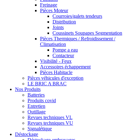
Freinage
Pièces Moteur
Courroies/galets tendeurs
Distribution
Joints
Coussinets Soupapes Segmentation
Pièces Thermiques / Refroidissement /
Climatisation
Pompe a eau
Contacteur
Visibilité - Feux
Accessoires échappement
Pièces Habitacle
Pièces véhicules d'exception
LE BRIC A BRAC
Nos Produits
Batteries
Produits covid
Entretien
Outillage
Revues techniques VL
Revues techniques VU
Signalétique
Déstockage
Déstockage embrayages