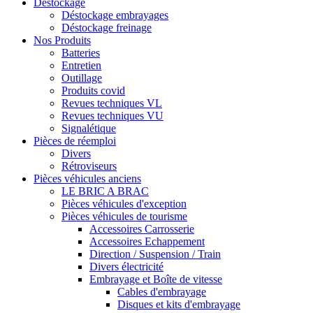
Déstockage
Déstockage embrayages
Déstockage freinage
Nos Produits
Batteries
Entretien
Outillage
Produits covid
Revues techniques VL
Revues techniques VU
Signalétique
Pièces de réemploi
Divers
Rétroviseurs
Pièces véhicules anciens
LE BRIC A BRAC
Pièces véhicules d'exception
Pièces véhicules de tourisme
Accessoires Carrosserie
Accessoires Echappement
Direction / Suspension / Train
Divers électricité
Embrayage et Boîte de vitesse
Cables d'embrayage
Disques et kits d'embrayage