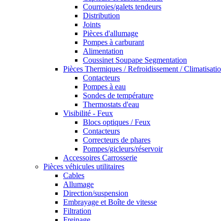
Courroies/galets tendeurs
Distribution
Joints
Pièces d'allumage
Pompes à carburant
Alimentation
Coussinet Soupape Segmentation
Pièces Thermiques / Refroidissement / Climatisati
Contacteurs
Pompes à eau
Sondes de température
Thermostats d'eau
Visibilité - Feux
Blocs optiques / Feux
Contacteurs
Correcteurs de phares
Pompes/gicleurs/réservoir
Accessoires Carrosserie
Pièces véhicules utilitaires
Cables
Allumage
Direction/suspension
Embrayage et Boîte de vitesse
Filtration
Freinage