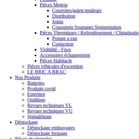
Pièces Moteur
Courroies/galets tendeurs
Distribution
Joints
Coussinets Soupapes Segmentation
Pièces Thermiques / Refroidissement / Climatisati
Pompe a eau
Contacteur
Visibilité - Feux
Accessoires échappement
Pièces Habitacle
Pièces véhicules d'exception
LE BRIC A BRAC
Nos Produits
Batteries
Produits covid
Entretien
Outillage
Revues techniques VL
Revues techniques VU
Signalétique
Déstockage
Déstockage embrayages
Déstockage freinage
Pièces de réemploi