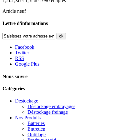
1,2l-1,3l et 1,5l de 1980 et après
Article neuf
Lettre d'informations
ok
Facebook
Twitter
RSS
Google Plus
Nous suivre
Catégories
Déstockage
Déstockage embrayages
Déstockage freinage
Nos Produits
Batteries
Entretien
Outillage