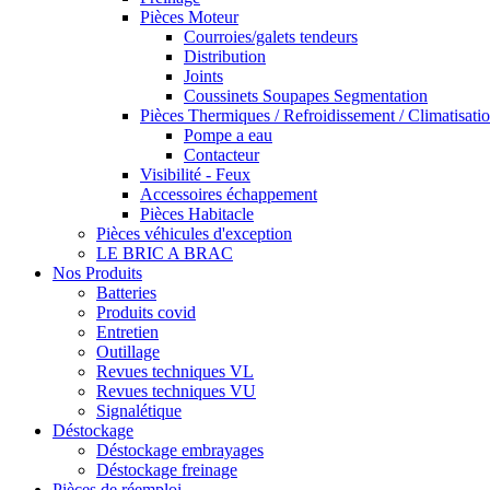
Pièces Moteur
Courroies/galets tendeurs
Distribution
Joints
Coussinets Soupapes Segmentation
Pièces Thermiques / Refroidissement / Climatisati
Pompe a eau
Contacteur
Visibilité - Feux
Accessoires échappement
Pièces Habitacle
Pièces véhicules d'exception
LE BRIC A BRAC
Nos Produits
Batteries
Produits covid
Entretien
Outillage
Revues techniques VL
Revues techniques VU
Signalétique
Déstockage
Déstockage embrayages
Déstockage freinage
Pièces de réemploi