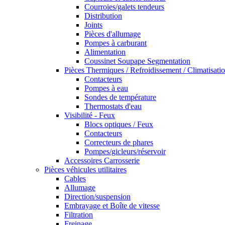
Courroies/galets tendeurs
Distribution
Joints
Pièces d'allumage
Pompes à carburant
Alimentation
Coussinet Soupape Segmentation
Pièces Thermiques / Refroidissement / Climatisati
Contacteurs
Pompes à eau
Sondes de température
Thermostats d'eau
Visibilité - Feux
Blocs optiques / Feux
Contacteurs
Correcteurs de phares
Pompes/gicleurs/réservoir
Accessoires Carrosserie
Pièces véhicules utilitaires
Cables
Allumage
Direction/suspension
Embrayage et Boîte de vitesse
Filtration
Freinage