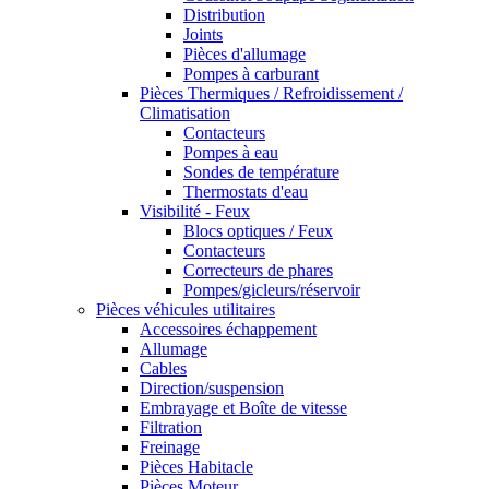
Distribution
Joints
Pièces d'allumage
Pompes à carburant
Pièces Thermiques / Refroidissement /
Climatisation
Contacteurs
Pompes à eau
Sondes de température
Thermostats d'eau
Visibilité - Feux
Blocs optiques / Feux
Contacteurs
Correcteurs de phares
Pompes/gicleurs/réservoir
Pièces véhicules utilitaires
Accessoires échappement
Allumage
Cables
Direction/suspension
Embrayage et Boîte de vitesse
Filtration
Freinage
Pièces Habitacle
Pièces Moteur