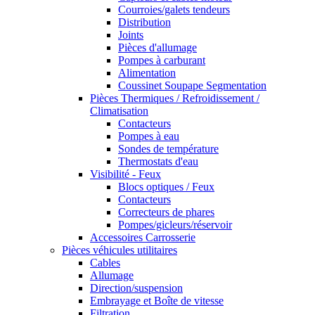
Courroies/galets tendeurs
Distribution
Joints
Pièces d'allumage
Pompes à carburant
Alimentation
Coussinet Soupape Segmentation
Pièces Thermiques / Refroidissement /
Climatisation
Contacteurs
Pompes à eau
Sondes de température
Thermostats d'eau
Visibilité - Feux
Blocs optiques / Feux
Contacteurs
Correcteurs de phares
Pompes/gicleurs/réservoir
Accessoires Carrosserie
Pièces véhicules utilitaires
Cables
Allumage
Direction/suspension
Embrayage et Boîte de vitesse
Filtration