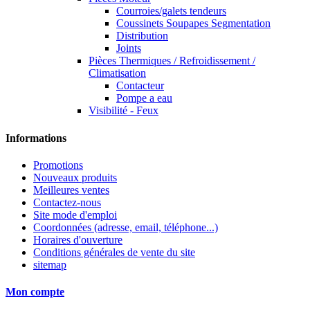
Courroies/galets tendeurs
Coussinets Soupapes Segmentation
Distribution
Joints
Pièces Thermiques / Refroidissement /
Climatisation
Contacteur
Pompe a eau
Visibilité - Feux
Informations
Promotions
Nouveaux produits
Meilleures ventes
Contactez-nous
Site mode d'emploi
Coordonnées (adresse, email, téléphone...)
Horaires d'ouverture
Conditions générales de vente du site
sitemap
Mon compte