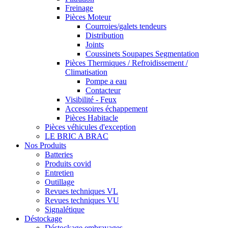
Freinage
Pièces Moteur
Courroies/galets tendeurs
Distribution
Joints
Coussinets Soupapes Segmentation
Pièces Thermiques / Refroidissement /
Climatisation
Pompe a eau
Contacteur
Visibilité - Feux
Accessoires échappement
Pièces Habitacle
Pièces véhicules d'exception
LE BRIC A BRAC
Nos Produits
Batteries
Produits covid
Entretien
Outillage
Revues techniques VL
Revues techniques VU
Signalétique
Déstockage
Déstockage embrayages