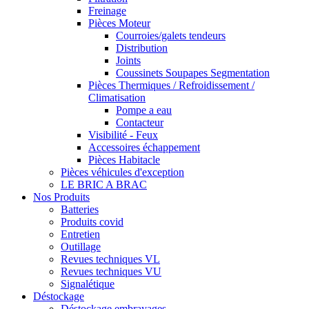
Freinage
Pièces Moteur
Courroies/galets tendeurs
Distribution
Joints
Coussinets Soupapes Segmentation
Pièces Thermiques / Refroidissement /
Climatisation
Pompe a eau
Contacteur
Visibilité - Feux
Accessoires échappement
Pièces Habitacle
Pièces véhicules d'exception
LE BRIC A BRAC
Nos Produits
Batteries
Produits covid
Entretien
Outillage
Revues techniques VL
Revues techniques VU
Signalétique
Déstockage
Déstockage embrayages