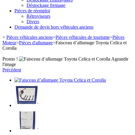
Déstockage freinage
Pièces de réemploi
Rétroviseurs
Divers
Demande de devis hors véhicules anciens
>
Pièces véhicules anciens
>
Pièces véhicules de tourisme
>
Pièces
Moteur
>
Pièces d'allumage
>
Faisceau d’allumage Toyota Celica et
Corolla
Promo !
Agrandir
l'image
Précédent