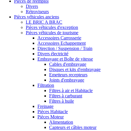
Pièces de réemploi
Divers
Rétroviseurs
Pièces véhicules anciens
LE BRIC A BRAC
Pièces véhicules d'exception
Pièces véhicules de tourisme
Accessoires Carrosserie
Accessoires Echappement
Direction / Suspension / Train
Divers électricité
Embrayage et Boîte de vitesse
Cables d'embrayage
Disques et kits d'embrayage
Emetteurs recepteurs
Joints d'embrayage
Filtration
Filtres à air et Habitacle
Filtres à carburant
Filtres à huile
Freinage
Pièces Habitacle
Pièces Moteur
Alimentation
Capteurs et câbles moteur