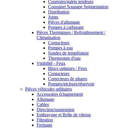
Courroies/galets tendeurs
Coussinet Soupape Segmentation
Distribution
Joints
Pièces d'allumage
Pompes à carburant
Pièces Thermiques / Refroidissement /
Climatisation
Contacteurs
Pompes à eau
Sondes de température
Thermostats d'eau
Visibilité - Feux
Blocs optiques / Feux
Contacteurs
Correcteurs de phares
Pompes/gicleurs/réservoir
Pièces véhicules utilitaires
Accessoires échappement
Allumage
Cables
Direction/suspension
Embrayage et Boîte de vitesse
Filtration
Freinage