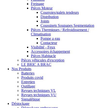
Freinage
Pièces Moteur
Courroies/galets tendeurs
Distribution
Joints
Coussinets Soupapes Segmentation
Pièces Thermiques / Refroidissement /
Climatisation
Pompe a eau
Contacteur
Visibilité - Feux
Accessoires échappement
Pièces Habitacle
Pièces véhicules d'exception
LE BRIC A BRAC
Nos Produits
Batteries
Produits covid
Entretien
Outillage
Revues techniques VL
Revues techniques VU
Signalétique
Déstockage
Déstockage embrayages