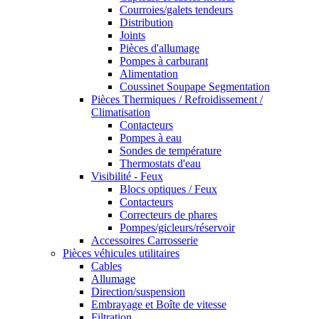
Courroies/galets tendeurs
Distribution
Joints
Pièces d'allumage
Pompes à carburant
Alimentation
Coussinet Soupape Segmentation
Pièces Thermiques / Refroidissement /
Climatisation
Contacteurs
Pompes à eau
Sondes de température
Thermostats d'eau
Visibilité - Feux
Blocs optiques / Feux
Contacteurs
Correcteurs de phares
Pompes/gicleurs/réservoir
Accessoires Carrosserie
Pièces véhicules utilitaires
Cables
Allumage
Direction/suspension
Embrayage et Boîte de vitesse
Filtration