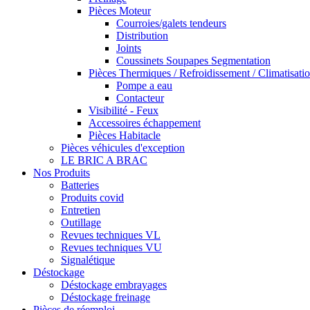
Pièces Moteur
Courroies/galets tendeurs
Distribution
Joints
Coussinets Soupapes Segmentation
Pièces Thermiques / Refroidissement / Climatisati
Pompe a eau
Contacteur
Visibilité - Feux
Accessoires échappement
Pièces Habitacle
Pièces véhicules d'exception
LE BRIC A BRAC
Nos Produits
Batteries
Produits covid
Entretien
Outillage
Revues techniques VL
Revues techniques VU
Signalétique
Déstockage
Déstockage embrayages
Déstockage freinage
Pièces de réemploi