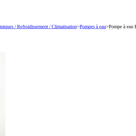
miques / Refroidissement / Climatisation
>
Pompes à eau
>
Pompe à eau B