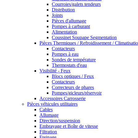
Courroies/galets tendeurs
Distribution
Joints
Pièces d'allumage
Pompes à carburant
Alimentation
Coussinet Soupape Segmentation
Pièces Thermiques / Refroidissement / Climatisati
Contacteurs
Pompes à eau
Sondes de température
Thermostats d'eau
Visibilité - Feux
Blocs optiques / Feux
Contacteurs
Correcteurs de phares
Pompes/gicleurs/réservoir
Accessoires Carrosserie
Pièces véhicules utilitaires
Cables
Allumage
Direction/suspension
Embrayage et Boîte de vitesse
Filtration
Freinage