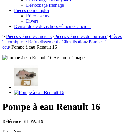
Déstockage freinage
Pièces de réemploi
Rétroviseurs
Divers
Demande de devis hors véhicules anciens
>
Pièces véhicules anciens
>
Pièces véhicules de tourisme
>
Pièces
Thermiques / Refroidissement / Climatisation
>
Pompes à
eau
>
Pompe à eau Renault 16
Agrandir l'image
Pompe à eau Renault 16
Référence
SIL PA319
État :
Neuf