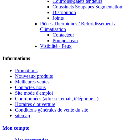
Courroies/galets tendeurs
Coussinets Soupapes Segmentation
Distribution
Joints
Pièces Thermiques / Refroidissement /
Climatisation
Contacteur
Pompe a eau
Visibilité - Feux
Informations
Promotions
Nouveaux produits
Meilleures ventes
Contactez-nous
Site mode d'emploi
Coordonnées (adresse, email, téléphone...)
Horaires d'ouverture
Conditions générales de vente du site
sitemap
Mon compte