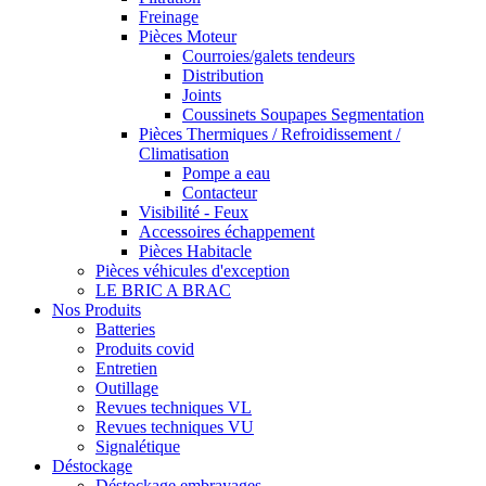
Freinage
Pièces Moteur
Courroies/galets tendeurs
Distribution
Joints
Coussinets Soupapes Segmentation
Pièces Thermiques / Refroidissement /
Climatisation
Pompe a eau
Contacteur
Visibilité - Feux
Accessoires échappement
Pièces Habitacle
Pièces véhicules d'exception
LE BRIC A BRAC
Nos Produits
Batteries
Produits covid
Entretien
Outillage
Revues techniques VL
Revues techniques VU
Signalétique
Déstockage
Déstockage embrayages