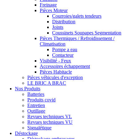
Freinage
Pièces Moteur
Courroies/galets tendeurs
Distribution
Joints
Coussinets Soupapes Segmentation
Pièces Thermiques / Refroidissement /
Climatisation
Pompe a eau
Contacteur
Visibilité - Feux
Accessoires échappement
Pièces Habitacle
Pièces véhicules d'exception
LE BRIC A BRAC
Nos Produits
Batteries
Produits covid
Entretien
Outillage
Revues techniques VL
Revues techniques VU
Signalétique
Déstockage
Déstockage embrayages