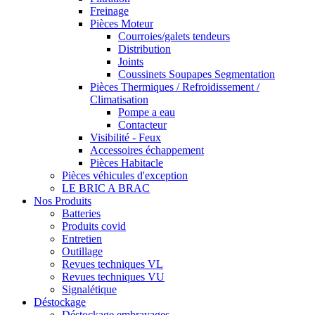
Freinage
Pièces Moteur
Courroies/galets tendeurs
Distribution
Joints
Coussinets Soupapes Segmentation
Pièces Thermiques / Refroidissement /
Climatisation
Pompe a eau
Contacteur
Visibilité - Feux
Accessoires échappement
Pièces Habitacle
Pièces véhicules d'exception
LE BRIC A BRAC
Nos Produits
Batteries
Produits covid
Entretien
Outillage
Revues techniques VL
Revues techniques VU
Signalétique
Déstockage
Déstockage embrayages