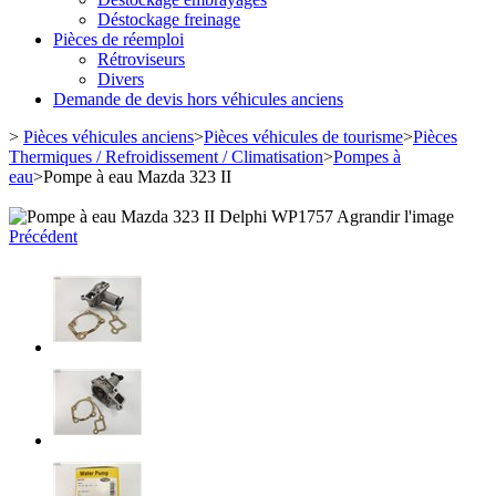
Déstockage freinage
Pièces de réemploi
Rétroviseurs
Divers
Demande de devis hors véhicules anciens
>
Pièces véhicules anciens
>
Pièces véhicules de tourisme
>
Pièces
Thermiques / Refroidissement / Climatisation
>
Pompes à
eau
>
Pompe à eau Mazda 323 II
Agrandir l'image
Précédent