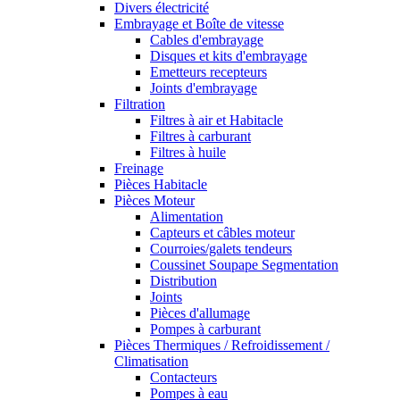
Divers électricité
Embrayage et Boîte de vitesse
Cables d'embrayage
Disques et kits d'embrayage
Emetteurs recepteurs
Joints d'embrayage
Filtration
Filtres à air et Habitacle
Filtres à carburant
Filtres à huile
Freinage
Pièces Habitacle
Pièces Moteur
Alimentation
Capteurs et câbles moteur
Courroies/galets tendeurs
Coussinet Soupape Segmentation
Distribution
Joints
Pièces d'allumage
Pompes à carburant
Pièces Thermiques / Refroidissement /
Climatisation
Contacteurs
Pompes à eau