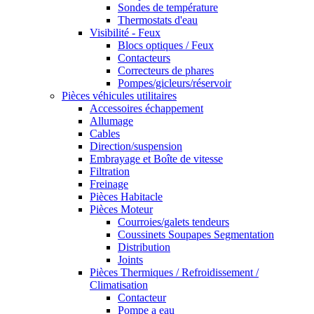
Sondes de température
Thermostats d'eau
Visibilité - Feux
Blocs optiques / Feux
Contacteurs
Correcteurs de phares
Pompes/gicleurs/réservoir
Pièces véhicules utilitaires
Accessoires échappement
Allumage
Cables
Direction/suspension
Embrayage et Boîte de vitesse
Filtration
Freinage
Pièces Habitacle
Pièces Moteur
Courroies/galets tendeurs
Coussinets Soupapes Segmentation
Distribution
Joints
Pièces Thermiques / Refroidissement /
Climatisation
Contacteur
Pompe a eau