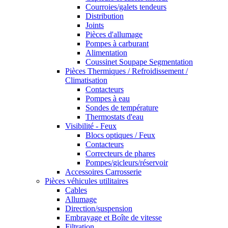
Courroies/galets tendeurs
Distribution
Joints
Pièces d'allumage
Pompes à carburant
Alimentation
Coussinet Soupape Segmentation
Pièces Thermiques / Refroidissement /
Climatisation
Contacteurs
Pompes à eau
Sondes de température
Thermostats d'eau
Visibilité - Feux
Blocs optiques / Feux
Contacteurs
Correcteurs de phares
Pompes/gicleurs/réservoir
Accessoires Carrosserie
Pièces véhicules utilitaires
Cables
Allumage
Direction/suspension
Embrayage et Boîte de vitesse
Filtration