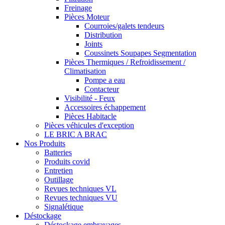
Freinage
Pièces Moteur
Courroies/galets tendeurs
Distribution
Joints
Coussinets Soupapes Segmentation
Pièces Thermiques / Refroidissement /
Climatisation
Pompe a eau
Contacteur
Visibilité - Feux
Accessoires échappement
Pièces Habitacle
Pièces véhicules d'exception
LE BRIC A BRAC
Nos Produits
Batteries
Produits covid
Entretien
Outillage
Revues techniques VL
Revues techniques VU
Signalétique
Déstockage
Déstockage embrayages