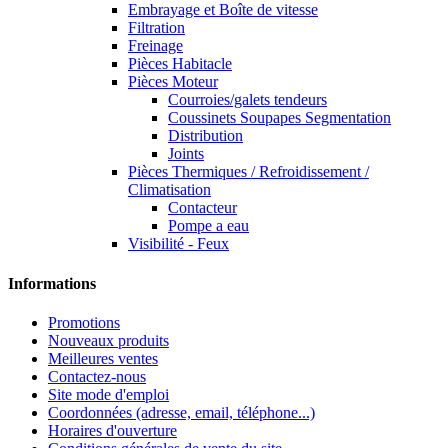
Embrayage et Boîte de vitesse
Filtration
Freinage
Pièces Habitacle
Pièces Moteur
Courroies/galets tendeurs
Coussinets Soupapes Segmentation
Distribution
Joints
Pièces Thermiques / Refroidissement /
Climatisation
Contacteur
Pompe a eau
Visibilité - Feux
Informations
Promotions
Nouveaux produits
Meilleures ventes
Contactez-nous
Site mode d'emploi
Coordonnées (adresse, email, téléphone...)
Horaires d'ouverture