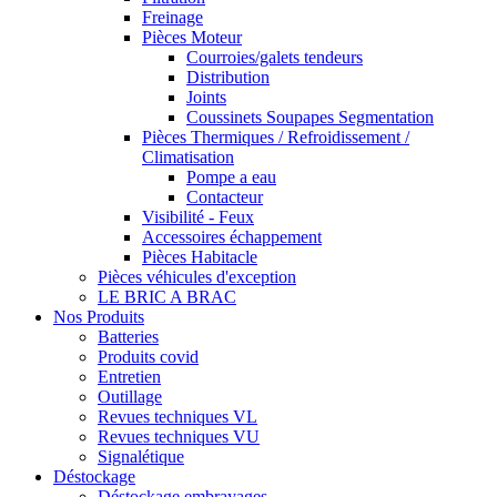
Freinage
Pièces Moteur
Courroies/galets tendeurs
Distribution
Joints
Coussinets Soupapes Segmentation
Pièces Thermiques / Refroidissement /
Climatisation
Pompe a eau
Contacteur
Visibilité - Feux
Accessoires échappement
Pièces Habitacle
Pièces véhicules d'exception
LE BRIC A BRAC
Nos Produits
Batteries
Produits covid
Entretien
Outillage
Revues techniques VL
Revues techniques VU
Signalétique
Déstockage
Déstockage embrayages