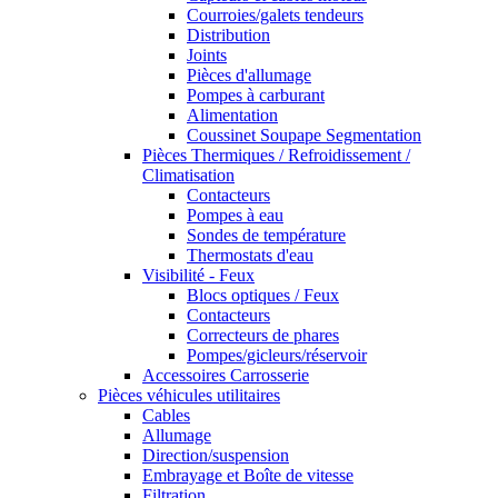
Courroies/galets tendeurs
Distribution
Joints
Pièces d'allumage
Pompes à carburant
Alimentation
Coussinet Soupape Segmentation
Pièces Thermiques / Refroidissement /
Climatisation
Contacteurs
Pompes à eau
Sondes de température
Thermostats d'eau
Visibilité - Feux
Blocs optiques / Feux
Contacteurs
Correcteurs de phares
Pompes/gicleurs/réservoir
Accessoires Carrosserie
Pièces véhicules utilitaires
Cables
Allumage
Direction/suspension
Embrayage et Boîte de vitesse
Filtration