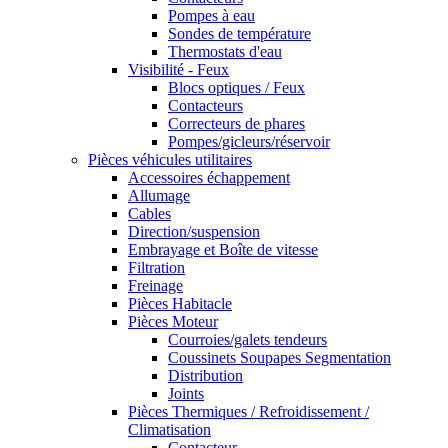
Pompes à eau
Sondes de température
Thermostats d'eau
Visibilité - Feux
Blocs optiques / Feux
Contacteurs
Correcteurs de phares
Pompes/gicleurs/réservoir
Pièces véhicules utilitaires
Accessoires échappement
Allumage
Cables
Direction/suspension
Embrayage et Boîte de vitesse
Filtration
Freinage
Pièces Habitacle
Pièces Moteur
Courroies/galets tendeurs
Coussinets Soupapes Segmentation
Distribution
Joints
Pièces Thermiques / Refroidissement /
Climatisation
Contacteur