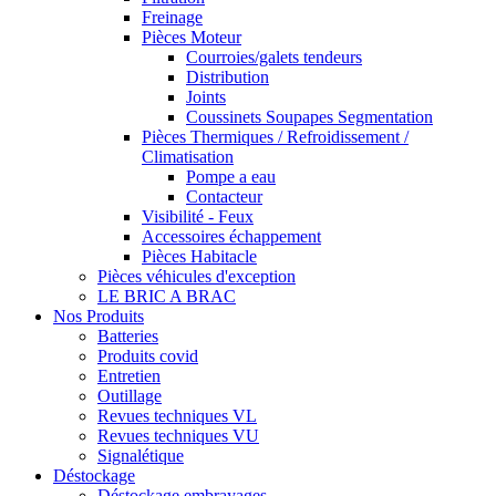
Freinage
Pièces Moteur
Courroies/galets tendeurs
Distribution
Joints
Coussinets Soupapes Segmentation
Pièces Thermiques / Refroidissement /
Climatisation
Pompe a eau
Contacteur
Visibilité - Feux
Accessoires échappement
Pièces Habitacle
Pièces véhicules d'exception
LE BRIC A BRAC
Nos Produits
Batteries
Produits covid
Entretien
Outillage
Revues techniques VL
Revues techniques VU
Signalétique
Déstockage
Déstockage embrayages